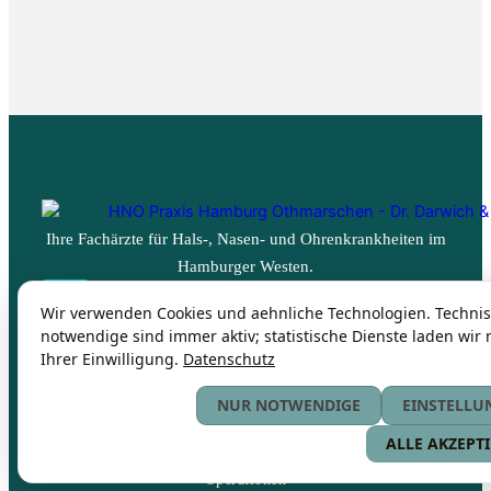
Ihre Fachärzte für Hals-, Nasen- und Ohrenkrankheiten im
Hamburger Westen.
Wir verwenden Cookies und aehnliche Technologien. Techni
notwendige sind immer aktiv; statistische Dienste laden wir 
Leistungen
Ihrer Einwilligung.
Datenschutz
Schlafmedizin
NUR NOTWENDIGE
EINSTELLU
Allergologie
ALLE AKZEPT
Operationen