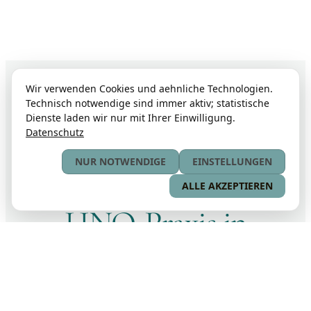
Wir verwenden Cookies und aehnliche Technologien.
Technisch notwendige sind immer aktiv; statistische
Dienste laden wir nur mit Ihrer Einwilligung.
Datenschutz
IHRE HNO PRAXIS IM HAMBURGER WESTEN
NUR NOTWENDIGE
EINSTELLUNGEN
Willkommen in Ihrer
ALLE AKZEPTIEREN
HNO-Praxis in
Hamburg
Hier stehen Sie im Mittelpunkt.